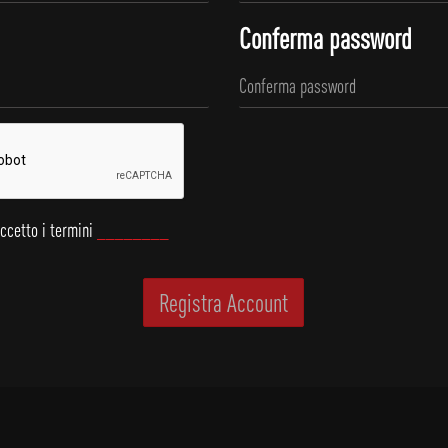
Conferma password
accetto i termini
________
Registra Account